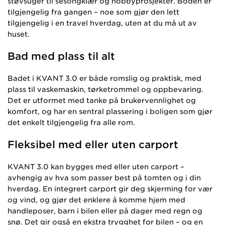
støvsuger til sesongklær og hobbyprosjekter. Boden er
tilgjengelig fra gangen – noe som gjør den lett
tilgjengelig i en travel hverdag, uten at du må ut av
huset.
Bad med plass til alt
Badet i KVANT 3.0 er både romslig og praktisk, med
plass til vaskemaskin, tørketrommel og oppbevaring.
Det er utformet med tanke på brukervennlighet og
komfort, og har en sentral plassering i boligen som gjør
det enkelt tilgjengelig fra alle rom.
Fleksibel med eller uten carport
KVANT 3.0 kan bygges med eller uten carport –
avhengig av hva som passer best på tomten og i din
hverdag. En integrert carport gir deg skjerming for vær
og vind, og gjør det enklere å komme hjem med
handleposer, barn i bilen eller på dager med regn og
snø. Det gir også en ekstra trygghet for bilen – og en