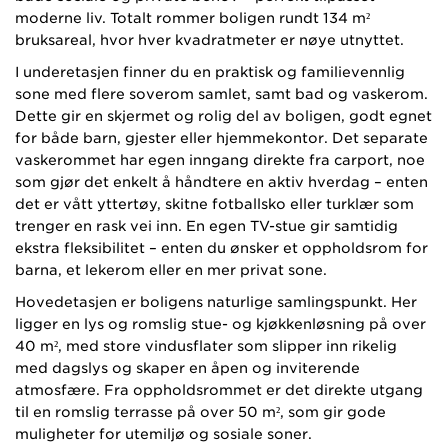
moderne liv. Totalt rommer boligen rundt 134 m²
bruksareal, hvor hver kvadratmeter er nøye utnyttet.
I underetasjen finner du en praktisk og familievennlig
sone med flere soverom samlet, samt bad og vaskerom.
Dette gir en skjermet og rolig del av boligen, godt egnet
for både barn, gjester eller hjemmekontor. Det separate
vaskerommet har egen inngang direkte fra carport, noe
som gjør det enkelt å håndtere en aktiv hverdag – enten
det er vått yttertøy, skitne fotballsko eller turklær som
trenger en rask vei inn. En egen TV-stue gir samtidig
ekstra fleksibilitet – enten du ønsker et oppholdsrom for
barna, et lekerom eller en mer privat sone.
Hovedetasjen er boligens naturlige samlingspunkt. Her
ligger en lys og romslig stue- og kjøkkenløsning på over
40 m², med store vindusflater som slipper inn rikelig
med dagslys og skaper en åpen og inviterende
atmosfære. Fra oppholdsrommet er det direkte utgang
til en romslig terrasse på over 50 m², som gir gode
muligheter for utemiljø og sosiale soner.