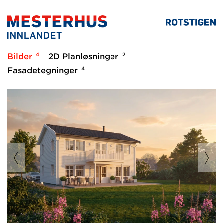
4
2
Bilder
2D Planløsninger
4
Fasadetegninger