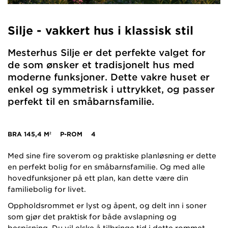
Silje - vakkert hus i klassisk stil
Mesterhus Silje er det perfekte valget for
de som ønsker et tradisjonelt hus med
moderne funksjoner. Dette vakre huset er
enkel og symmetrisk i uttrykket, og passer
perfekt til en småbarnsfamilie.
BRA
145,4 M²
P-ROM
4
Med sine fire soverom og praktiske planløsning er dette
en perfekt bolig for en småbarnsfamilie. Og med alle
hovedfunksjoner på ett plan, kan dette være din
familiebolig for livet.
Oppholdsrommet er lyst og åpent, og delt inn i soner
som gjør det praktisk for både avslapning og
bespisning. Du vil elske å tilbringe tid i dette rommet,