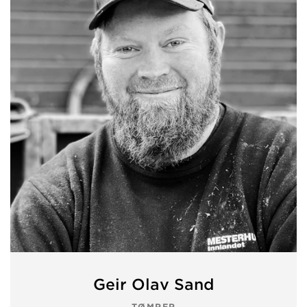
Geir Olav Sand
TØMRER