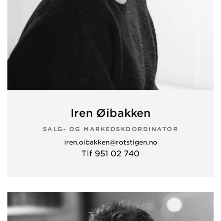
Iren Øibakken
SALG- OG MARKEDSKOORDINATOR
iren.oibakken@rotstigen.no
Tlf 951 02 740