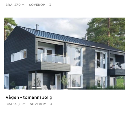
BRA
127,0 m²
SOVEROM
3
Vågen - tomannsbolig
BRA
136,0 m²
SOVEROM
3