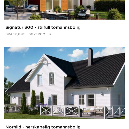
Signatur 300 - stilfull tomannsbolig
BRA
121,0 m²
SOVEROM
3
Norhild - herskapelig tomannsbolig